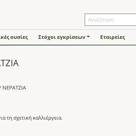
κές ουσίες
Στόχοι εγκρίσεων
Εταιρείες
ΑΤΖΙΑ
/
ΝΕΡΑΤΖΙΑ
ια τη σχετική καλλιέργεια.