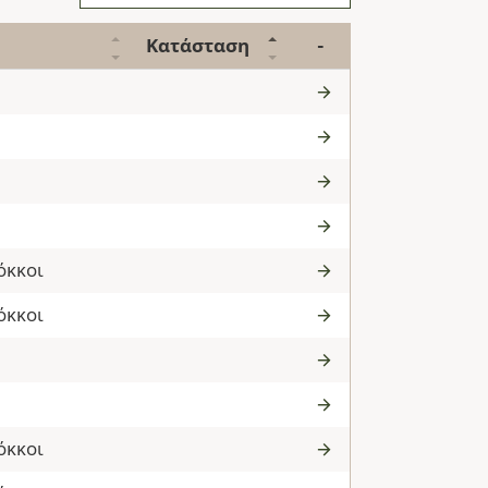
Κατάσταση
-
όκκοι
όκκοι
όκκοι