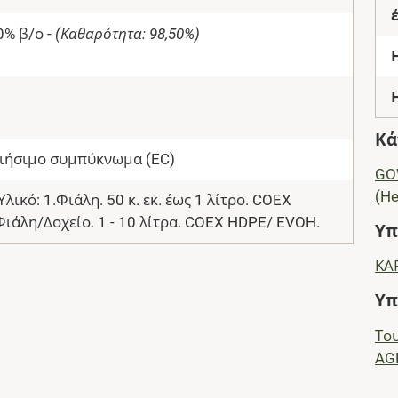
0% β/ο -
(Καθαρότητα: 98,50%)
Κά
ιήσιμο συμπύκνωμα (EC)
GOW
(He
λικό: 1.Φιάλη. 50 κ. εκ. έως 1 λίτρο. COEX
ιάλη/Δοχείο. 1 - 10 λίτρα. COEX HDPE/ EVOH.
Υπ
ΚΑΡ
Υπ
Του
AG