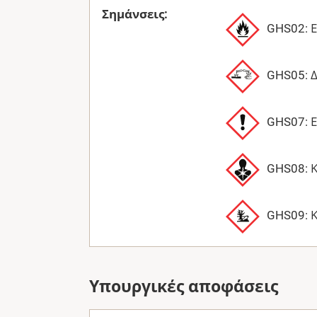
Σημάνσεις:
GHS02: 
GHS05: 
GHS07: 
GHS08: Κ
GHS09: Κ
Υπουργικές αποφάσεις