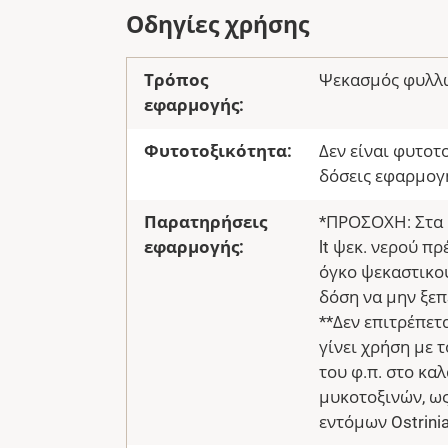
Οδηγίες χρήσης
Τρόπος
Ψεκασμός φυλλ
εφαρμογής:
Φυτοτοξικότητα:
Δεν είναι φυτοτ
δόσεις εφαρμογ
Παρατηρήσεις
*ΠΡΟΣΟΧΗ: Στα 
εφαρμογής:
lt ψεκ. νερού π
όγκο ψεκαστικού
δόση να μην ξεπ
**Δεν επιτρέπετ
γίνει χρήση με 
του φ.π. στο κα
μυκοτοξινών, ως
εντόμων Ostrinia