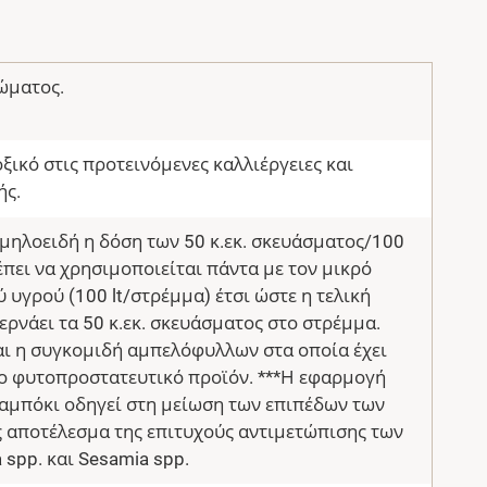
ώματος.
οξικό στις προτεινόμενες καλλιέργειες και
ής.
μηλοειδή η δόση των 50 κ.εκ. σκευάσματος/100
ρέπει να χρησιμοποιείται πάντα με τον μικρό
 υγρού (100 lt/στρέμμα) έτσι ώστε η τελική
ερνάει τα 50 κ.εκ. σκευάσματος στο στρέμμα.
αι η συγκομιδή αμπελόφυλλων στα οποία έχει
το φυτοπροστατευτικό προϊόν. ***Η εφαρμογή
λαμπόκι οδηγεί στη μείωση των επιπέδων των
 αποτέλεσμα της επιτυχούς αντιμετώπισης των
 spp. και Sesamia spp.