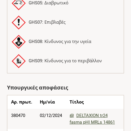
GHS05: Διαβρωτικό
GHS07: Επιβλαβές
GHS08: Κίνδυνος για την υγεία
GHS09: Κίνδυνος για το περιβάλλον
Υπουργικές αποφάσεις
Αρ. πρωτ.
Ημ/νία
Τίτλος
380470
02/12/2024
DELTAXION tr24
fasma pHI MRLs 14861