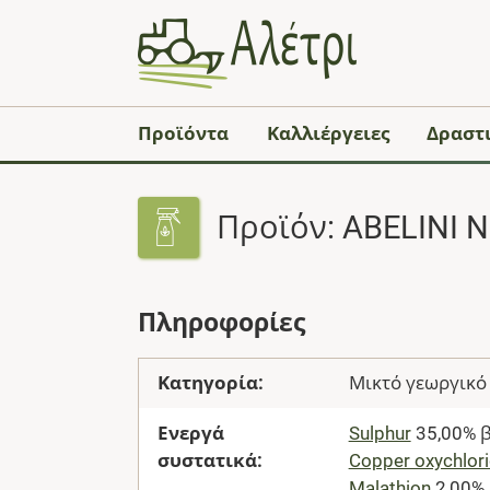
Προϊόντα
Καλλιέργειες
Δραστι
Προϊόν: ABELINI N
Πληροφορίες
Κατηγορία:
Μικτό γεωργικό
Ενεργά
Sulphur
35,00% 
συστατικά:
Copper oxychlor
Malathion
2,00%