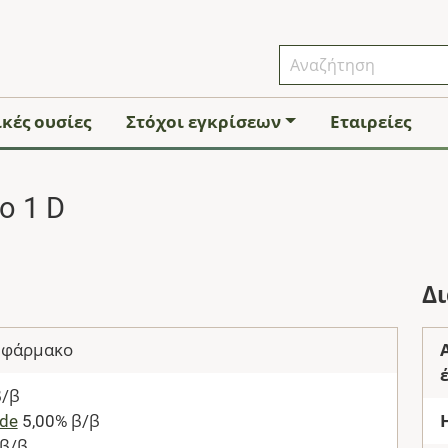
κές ουσίες
Στόχοι εγκρίσεων
Εταιρείες
o 1 D
Δ
 φάρμακο
β/β
ide
5,00% β/β
 β/β