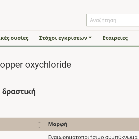
κές ουσίες
Στόχοι εγκρίσεων
Εταιρείες
opper oxychloride
 δραστική
Μορφή
Εναιωρηματοποιήσιμο συμπύκνωμα