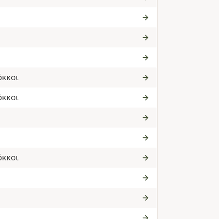
όκκοι
όκκοι
όκκοι