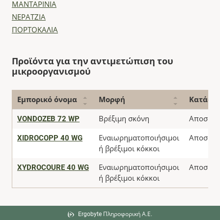
ΜΑΝΤΑΡΙΝΙΑ
ΝΕΡΑΤΖΙΑ
ΠΟΡΤΟΚΑΛΙΑ
Προϊόντα για την αντιμετώπιση του
μικροοργανισμού
Εμπορικό όνομα
Μορφή
Κατάστ
VONDOZEB 72 WP
Βρέξιμη σκόνη
Αποσύρθ
XIDROCOPP 40 WG
Εναιωρηματοποιήσιμοι
Αποσύρθ
ή βρέξιμοι κόκκοι
XYDROCOURE 40 WG
Εναιωρηματοποιήσιμοι
Αποσύρθ
ή βρέξιμοι κόκκοι
Ergobyte Πληροφορική Α.Ε.