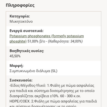
Πληροφορίες
Κατηγορία:
Μυκητοκτόνο
Ενεργά συστατικά:
Potassium phosphonates (formerly potassium
phosphite)
51,00% β/ο -
(Καθαρότητα: 34,00%)
Βοηθητικές ουσίες:
45,50%
Μορφή:
Συμπυκνωμένο διάλυμα (SL)
Συσκευασία:
-Είδος-Μέγεθος-Υλικό: 1.Φιάλη με πώμα ασφαλείας
για παιδιά και σύστημα δοσομέτρησης με το οποίο
διασφαλίζεται ακρίβεια ±10%. 60 - 300 κ.εκ.
HDPE/COEX. 2.Φιάλη με πώμα ασφαλείας για παιδιά
και σύστημα δοσομέτρησης με το οποίο