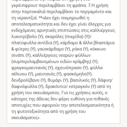
γκρέιπφρουτ περιλαμβάνει τη φράπα. 7.Η χρήση
στην πορτοκαλιά περιλαμβάνει το περγαμόντο και
τη νεραντζιά. **«Δεν έχει τεκμηριωθεί η
αποτελεσματικότητα και δεν έχει γίνει έλεγχος για
ενδεχόμενες αρνητικές επιπτώσεις στις καλλιέργειες
λυκοτρίβολο (Υ), σκαρόλες (πικρίδα) (Υ)/
πλατύφυλλα αντίδια (Υ), κάρδαμο & άλλα βλαστάρια
& φύτρες (Υ), γαιοκάρδαμο (Υ), ρόκα (Υ), κόκκινο
σινάπι (Υ), καλλιέργειες νεαρών φύλλων
(συμπεριλαμβανομένων ειδών κράμβης) (Υ),
φραγκομαϊντανός (Υ), σχοινόπρασο (Υ), φύλλα
σέλινου (Υ), μαϊντανός (Υ), φασκόμηλο(Υ),
δενδρολίβανο (Υ), θυμάρι (Υ), βασιλικός (Υ), δάφνη/
δαφνόφυλλα (Υ), δρακόντιο/ εστραγκόν (Υ) από τη
χρήση του σκευάσματος. Για τις χρήσεις αυτές, ο
κάτοχος της άδειας δεν φέρει ευθύνη για πιθανές
αποτυχίες που αφορούν την αποτελεσματικότητα ή
τη φυτοτοξικότητα από τη χρήση του
σκευάσματος».