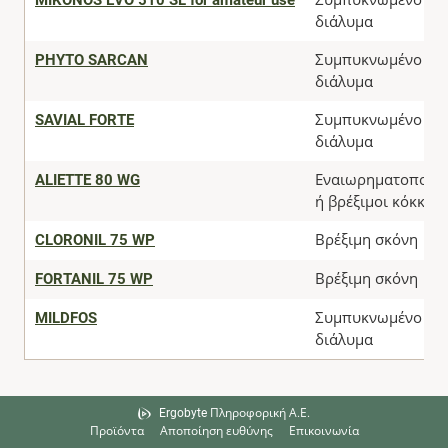
MIKONOS EVO 510 SL for amateur use
Συμπυκνωμένο
διάλυμα
PHYTO SARCAN
Συμπυκνωμένο
διάλυμα
SAVIAL FORTE
Συμπυκνωμένο
διάλυμα
ALIETTE 80 WG
Εναιωρηματοποιήσ
ή βρέξιμοι κόκκοι
CLORONIL 75 WP
Βρέξιμη σκόνη
FORTANIL 75 WP
Βρέξιμη σκόνη
MILDFOS
Συμπυκνωμένο
διάλυμα
Ergobyte Πληροφορική Α.Ε.
Προϊόντα
Αποποίηση ευθύνης
Επικοινωνία