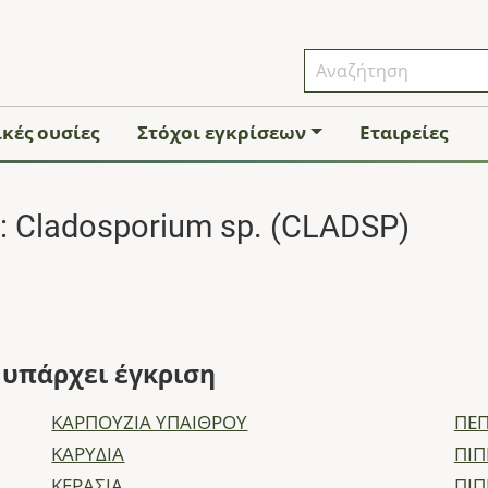
κές ουσίες
Στόχοι εγκρίσεων
Εταιρείες
 Cladosporium sp. (CLADSP)
ς υπάρχει έγκριση
ΚΑΡΠΟΥΖΙΑ ΥΠΑΙΘΡΟΥ
ΠΕΠ
ΚΑΡΥΔΙΑ
ΠΙΠ
ΚΕΡΑΣΙΑ
ΠΙΠ