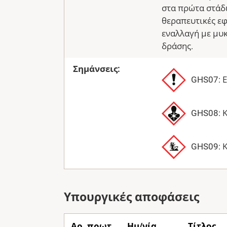
στα πρώτα στάδι
θεραπευτικές ε
εναλλαγή με μυ
δράσης.
Σημάνσεις:
GHS07: 
GHS08: Κ
GHS09: Κ
Υπουργικές αποφάσεις
Αρ. πρωτ.
Ημ/νία
Τίτλος