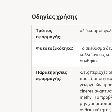
Οδηγίες χρήσης
Τρόπος
α.Ψεκασμοί φυλ
εφαρμογής:
Φυτοτοξικότητα:
Το σκεύασμα δεν
καλλιέργειες και
συνθήκες.
Παρατηρήσεις
-Στις περιοχές
εφαρμογής:
προειδοποιήσεω
γεωργικών προε
cinerea αναπτύσ
methyl. To πρόβ
μην χρησιμοποιε
ανθεκτικότητας