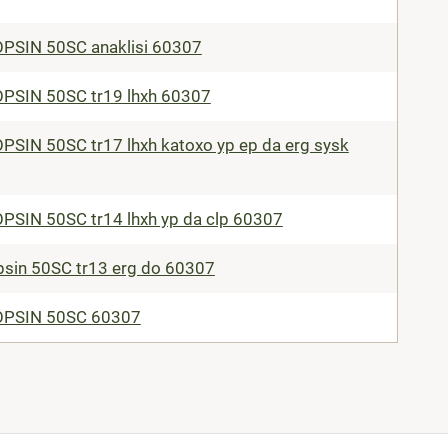
PSIN 50SC anaklisi 60307
PSIN 50SC tr19 lhxh 60307
SIN 50SC tr17 lhxh katoxo yp ep da erg sysk
SIN 50SC tr14 lhxh yp da clp 60307
sin 50SC tr13 erg do 60307
PSIN 50SC 60307