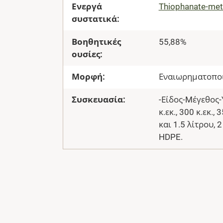
Ενεργά
Thiophanate-met
συστατικά:
Βοηθητικές
55,88%
ουσίες:
Μορφή:
Εναιωρηματοπο
Συσκευασία:
-Είδος-Mέγεθος-Υλ
κ.εκ., 300 κ.εκ., 
και 1.5 λίτρου, 
HDPE.