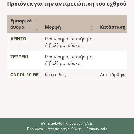
Προϊόντα για την αντιμετώπιση του εχθρού
Εμπορικό
όνομα
Μορφή
Κατάσταση
AFINTO
Εναιωρηματοποιήσιμοι
ή βρέξιμοι κόκκοι
TEPPEKI
Εναιωρηματοποιήσιμοι
ή βρέξιμοι κόκκοι
ONCOL 10 GR
Κοκκώδες
Αποσύρθηκε
Ergobyte Πληροφορική Α.Ε.
Προϊόντα
Αποποίηση ευθύνης
Επικοινωνία