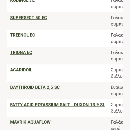
RUBINOL 7E
Γαλακτω
συμπύκν
SUPERSECT 50 EC
Γαλακτω
συμπύκν
TREENOL EC
Γαλακτω
συμπύκν
TRIONA EC
Γαλακτω
συμπύκν
ACARIDOIL
Συμπυκν
διάλυμα
BAYTHROID BETA 2,5 SC
Εναιωρη
συμπύκν
FATTY ACID POTASSIUM SALT - DUXON 13,9 SL
Συμπυκν
διάλυμα
MAVRIK AQUAFLOW
Γαλάκτωμ
νερό