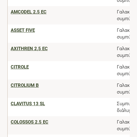
συμπύκν
AMCODEL 2.5 EC
Γαλακτω
συμπύκν
ASSET FIVE
Γαλακτω
συμπύκν
AXITHREN 2,5 EC
Γαλακτω
συμπύκν
CITROLE
Γαλακτω
συμπύκν
CITROLIUM B
Γαλακτω
συμπύκν
CLAVITUS 13 SL
Συμπυκν
διάλυμα
COLOSSOS 2,5 ΕC
Γαλακτω
συμπύκν