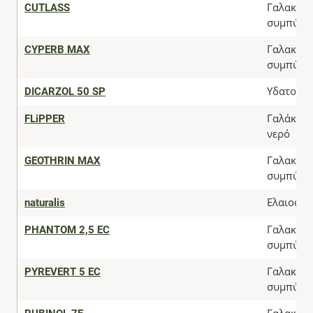
CUTLASS
Γαλακτω
συμπύκν
CYPERB MAX
Γαλακτω
συμπύκν
DICARZOL 50 SP
Υδατοδια
FLiPPER
Γαλάκτωμ
νερό
GEOTHRIN MAX
Γαλακτω
συμπύκν
naturalis
Ελαιοανα
PHANTOM 2,5 EC
Γαλακτω
συμπύκν
PYREVERT 5 EC
Γαλακτω
συμπύκν