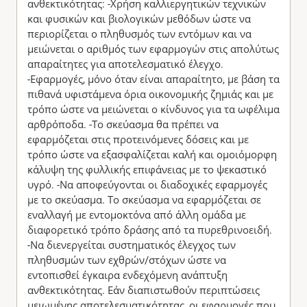
ανθεκτικότητας: -Χρήση καλλιεργητικών τεχνικών
και φυσικών και βιολογικών μεθόδων ώστε να
περιορίζεται ο πληθυσμός των εντόμων και να
μειώνεται ο αριθμός των εφαρμογών στις απολύτως
απαραίτητες για αποτελεσματικό έλεγχο.
-Εφαρμογές, μόνο όταν είναι απαραίτητο, με βάση τα
πιθανά υφιστάμενα όρια οικονομικής ζημιάς και με
τρόπο ώστε να μειώνεται ο κίνδυνος για τα ωφέλιμα
αρθρόποδα. -Το σκεύασμα θα πρέπει να
εφαρμόζεται στις προτεινόμενες δόσεις και με
τρόπο ώστε να εξασφαλίζεται καλή και ομοιόμορφη
κάλυψη της φυλλικής επιφάνειας με το ψεκαστικό
υγρό. -Να αποφεύγονται οι διαδοχικές εφαρμογές
με το σκεύασμα. Το σκεύασμα να εφαρμόζεται σε
εναλλαγή με εντομοκτόνα από άλλη ομάδα με
διαφορετικό τρόπο δράσης από τα πυρεθρινοειδή.
-Να διενεργείται συστηματικός έλεγχος των
πληθυσμών των εχθρών/στόχων ώστε να
εντοπισθεί έγκαιρα ενδεχόμενη ανάπτυξη
ανθεκτικότητας. Εάν διαπιστωθούν περιπτώσεις
μειωμένης αποτελεσματικότητας, οι εφαρμογές που