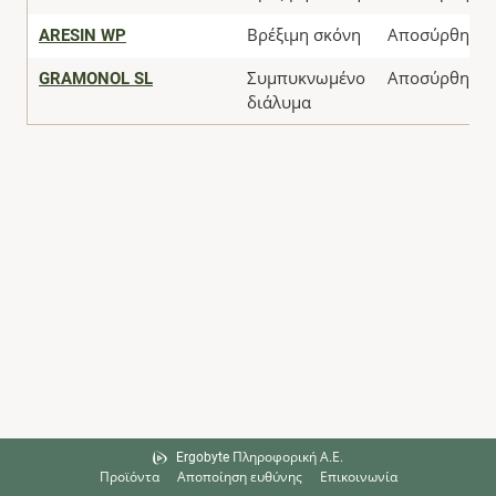
ARESIN WP
Βρέξιμη σκόνη
Αποσύρθηκε
GRAMONOL SL
Συμπυκνωμένο
Αποσύρθηκε
διάλυμα
Ergobyte Πληροφορική Α.Ε.
Προϊόντα
Αποποίηση ευθύνης
Επικοινωνία