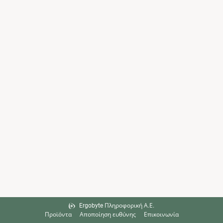
Ergobyte Πληροφορική Α.Ε.
Προϊόντα
Αποποίηση ευθύνης
Επικοινωνία