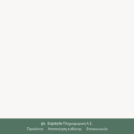
Ergobyte Πληροφορική Α.Ε.
Προϊόντα
Αποποίηση ευθύνης
Επικοινωνία