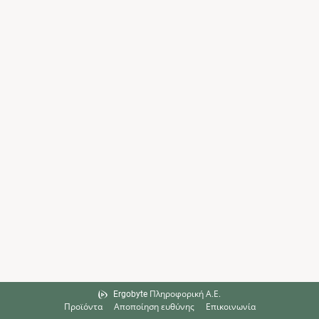
Ergobyte Πληροφορική Α.Ε.
Προϊόντα
Αποποίηση ευθύνης
Επικοινωνία