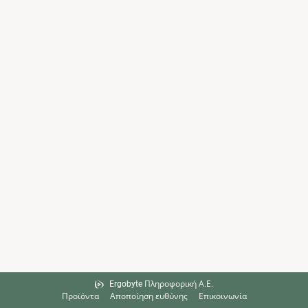
Ergobyte Πληροφορική Α.Ε.
Προϊόντα
Αποποίηση ευθύνης
Επικοινωνία