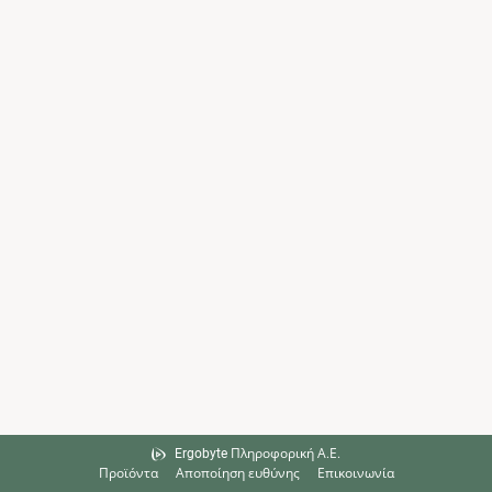
Ergobyte Πληροφορική Α.Ε.
Προϊόντα
Αποποίηση ευθύνης
Επικοινωνία