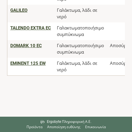
GALILEO
Γαλάκτωμα, λάδι σε
νερό
TALENDO EXTRA EC
Γαλακτωματοποιήσιμο
συμπύκνωμα
DOMARK 10 EC
Γαλακτωματοποιήσιμο
Αποσύρθη
συμπύκνωμα
EMINENT 125 EW
Γαλάκτωμα, λάδι σε
Αποσύρθη
νερό
Ergobyte Πληροφορική Α.Ε.
Προϊόντα
Αποποίηση ευθύνης
Επικοινωνία