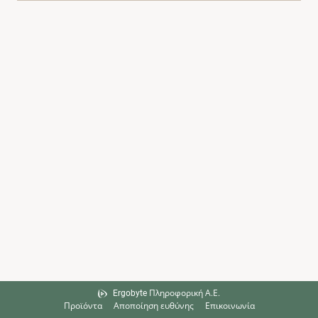
Ergobyte Πληροφορική Α.Ε.
Προϊόντα
Αποποίηση ευθύνης
Επικοινωνία