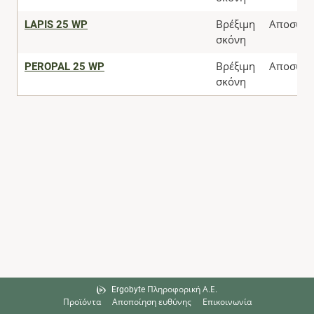
LAPIS 25 WP
Βρέξιμη
Αποσύρθ
σκόνη
PEROPAL 25 WP
Βρέξιμη
Αποσύρθ
σκόνη
Ergobyte Πληροφορική Α.Ε.
Προϊόντα
Αποποίηση ευθύνης
Επικοινωνία