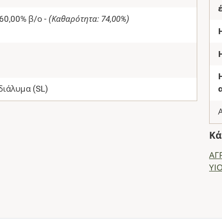
60,00% β/ο -
(Καθαρότητα: 74,00%)
ιάλυμα (SL)
Κά
ΑΓ
ΥΙ