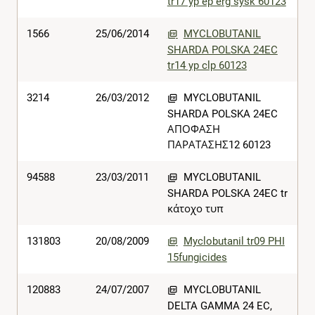
tr17 yp ep erg sysk 60123
1566
25/06/2014
MYCLOBUTANIL
SHARDA POLSKA 24EC
tr14 yp clp 60123
3214
26/03/2012
MYCLOBUTANIL
SHARDA POLSKA 24EC
ΑΠΟΦΑΣΗ
ΠΑΡΑΤΑΣΗΣ12 60123
94588
23/03/2011
MYCLOBUTANIL
SHARDA POLSKA 24EC tr
κάτοχο τυπ
131803
20/08/2009
Myclobutanil tr09 PHI
15fungicides
120883
24/07/2007
MYCLOBUTANIL
DELTA GAMMA 24 EC,