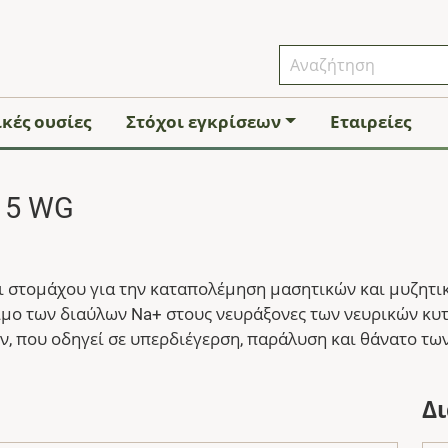
κές ουσίες
Στόχοι εγκρίσεων
Εταιρείες
15 WG
ι στομάχου για την καταπολέμηση μασητικών και μυζητι
ιμο των διαύλων Na+ στους νευράξονες των νευρικών κυτ
 που οδηγεί σε υπερδιέγερση, παράλυση και θάνατο τω
Δ