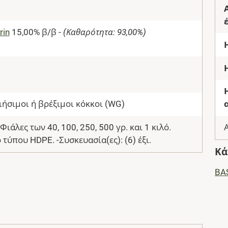
rin
15,00% β/β -
(Καθαρότητα: 93,00%)
ήσιμοι ή βρέξιμοι κόκκοι (WG)
Φιάλες των 40, 100, 250, 500 γρ. και 1 κιλό.
 τύπου HDPE. -Συσκευασία(ες): (6) έξι.
Κά
BA