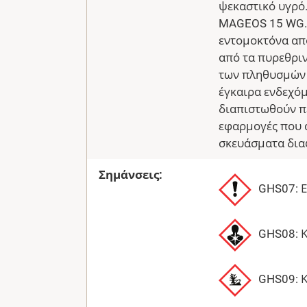
ψεκαστικό υγρό.
MAGEOS 15 WG. Τ
εντομοκτόνα απ
από τα πυρεθριν
των πληθυσμών 
έγκαιρα ενδεχόμ
διαπιστωθούν π
εφαρμογές που α
σκευάσματα δια
Σημάνσεις:
GHS07: 
GHS08: Κ
GHS09: Κ