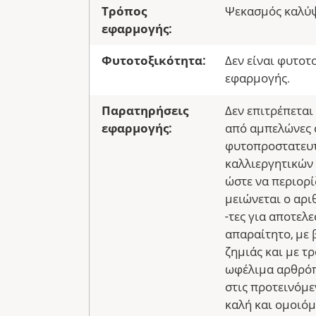
Τρόπος
Ψεκασμός καλύ
εφαρμογής:
Φυτοτοξικότητα:
Δεν είναι φυτοτ
εφαρμογής.
Παρατηρήσεις
Δεν επιτρέπετα
εφαρμογής:
από αμπελώνες σ
φυτοπροστατευτ
καλλιεργητικών
ώστε να περιορί
μειώνεται ο αρ
-τες για αποτελε
απαραίτητο, με 
ζημιάς και με τ
ωφέλιμα αρθρόπ
στις προτεινόμε
καλή και ομοιόμ