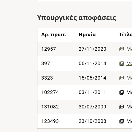
Υπουργικές αποφάσεις
Αρ. πρωτ.
Ημ/νία
Τίτλ
12957
27/11/2020
MA
397
06/11/2014
Ma
3323
15/05/2014
MA
102274
03/11/2011
MA
131082
30/07/2009
MA
123493
23/10/2008
MA