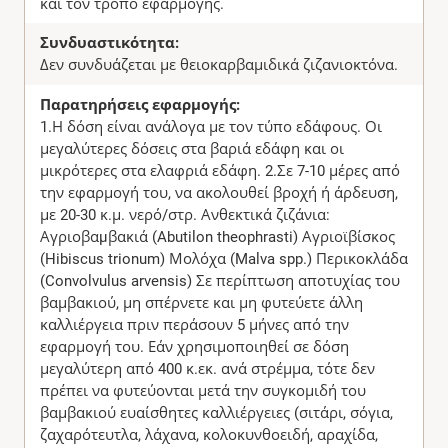
και τον τρόπο εφαρμογής.
Συνδυαστικότητα:
Δεν συνδυάζεται με θειοκαρβαμιδικά ζιζανιοκτόνα.
Παρατηρήσεις εφαρμογής:
1.Η δόση είναι ανάλογα με τον τύπο εδάφους. Οι
μεγαλύτερες δόσεις στα βαριά εδάφη και οι
μικρότερες στα ελαφριά εδάφη. 2.Σε 7-10 μέρες από
την εφαρμογή του, να ακολουθεί βροχή ή άρδευση,
με 20-30 κ.μ. νερό/στρ. Ανθεκτικά ζιζάνια:
Αγριοβαµβακιά (Abutilon theophrasti) Αγριοϊβίσκος
(Hibiscus trionum) Μολόχα (Malva spp.) Περικοκλάδα
(Convolvulus arvensis) Σε περίπτωση αποτυχίας του
βαμβακιού, μη σπέρνετε και μη φυτεύετε άλλη
καλλιέργεια πριν περάσουν 5 μήνες από την
εφαρμογή του. Εάν χρησιμοποιηθεί σε δόση
μεγαλύτερη από 400 κ.εκ. ανά στρέμμα, τότε δεν
πρέπει να φυτεύονται μετά την συγκομιδή του
βαμβακιού ευαίσθητες καλλιέργειες (σιτάρι, σόγια,
ζαχαρότευτλα, λάχανα, κολοκυνθοειδή, αραχίδα,