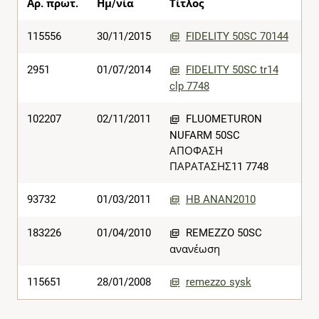
Αρ. πρωτ.
Ημ/νία
Τίτλος
115556
30/11/2015
FIDELITY 50SC 70144
2951
01/07/2014
FIDELITY 50SC tr14
clp 7748
102207
02/11/2011
FLUOMETURON
NUFARM 50SC
ΑΠΟΦΑΣΗ
ΠΑΡΑΤΑΣΗΣ11 7748
93732
01/03/2011
HB ANAN2010
183226
01/04/2010
REMEZZO 50SC
ανανέωση
115651
28/01/2008
remezzo sysk