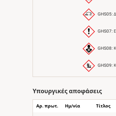
GHS05: 
GHS07: 
GHS08: Κ
GHS09: Κ
Υπουργικές αποφάσεις
Αρ. πρωτ.
Ημ/νία
Τίτλος