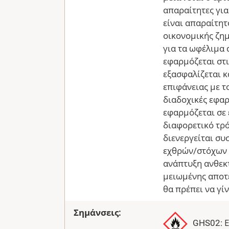
απαραίτητες για
είναι απαραίτητ
οικονομικής ζημ
για τα ωφέλιμα 
εφαρμόζεται στι
εξασφαλίζεται 
επιφάνειας με τ
διαδοχικές εφαρ
εφαρμόζεται σε
διαφορετικό τρό
διενεργείται σ
εχθρών/στόχων 
ανάπτυξη ανθεκ
μειωμένης αποτ
θα πρέπει να γί
Σημάνσεις:
GHS02: 