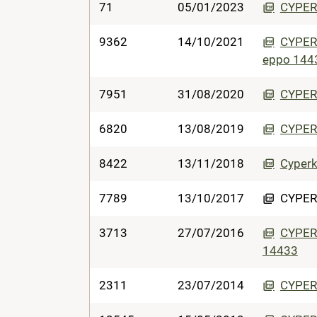
71
05/01/2023
CYPERK
9362
14/10/2021
CYPERK
eppo 144
7951
31/08/2020
CYPERK
6820
13/08/2019
CYPERK
8422
13/11/2018
Cyperk
7789
13/10/2017
CYPERK
3713
27/07/2016
CYPERK
14433
2311
23/07/2014
CYPERK