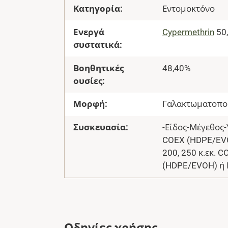
Κατηγορία:
Εντομοκτόνο
Ενεργά
Cypermethrin
50,
συστατικά:
Βοηθητικές
48,40%
ουσίες:
Μορφή:
Γαλακτωματοπο
Συσκευασία:
-Είδος-Μέγεθος-Υ
COEX (HDPE/EVOH
200, 250 κ.εκ. 
(HDPE/EVOH) ή ΡΕ