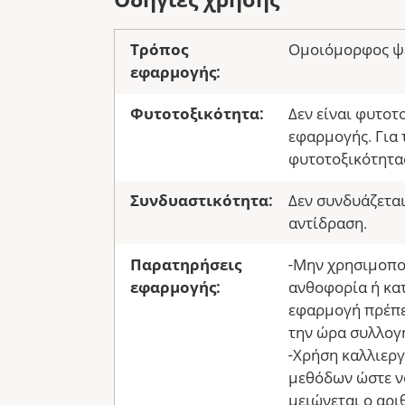
Οδηγίες χρήσης
Τρόπος
Ομοιόμορφος ψ
εφαρμογής:
Φυτοτοξικότητα:
Δεν είναι φυτοτ
εφαρμογής. Για 
φυτοτοξικότητα
Συνδυαστικότητα:
Δεν συνδυάζεται
αντίδραση.
Παρατηρήσεις
-Μην χρησιμοποι
εφαρμογής:
ανθοφορία ή κατ
εφαρμογή πρέπε
την ώρα συλλογή
-Χρήση καλλιεργ
μεθόδων ώστε να
μειώνεται ο αρ