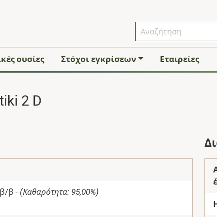
κές ουσίες
Στόχοι εγκρίσεων
Εταιρείες
iki 2 D
Δ
β/β -
(Καθαρότητα: 95,00%)