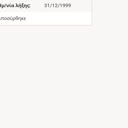
Ημ/νία λήξης:
31/12/1999
Αποσύρθηκε