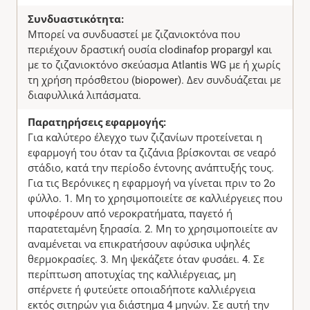
Συνδυαστικότητα:
Μπορεί να συνδυαστεί με ζιζανιοκτόνα που
περιέχουν δραστική ουσία clodinafop propargyl και
με το ζιζανιοκτόνο σκεύασμα Atlantis WG με ή χωρίς
τη χρήση πρόσθετου (biopower). Δεν συνδυάζεται με
διαφυλλικά λιπάσματα.
Παρατηρήσεις εφαρμογής:
Για καλύτερο έλεγχο των ζιζανίων προτείνεται η
εφαρμογή του όταν τα ζιζάνια βρίσκονται σε νεαρό
στάδιο, κατά την περίοδο έντονης ανάπτυξής τους.
Για τις Βερόνικες η εφαρμογή να γίνεται πριν το 2ο
φύλλο. 1. Μη το χρησιμοποιείτε σε καλλιέργειες που
υποφέρουν από νεροκρατήματα, παγετό ή
παρατεταμένη ξηρασία. 2. Μη το χρησιμοποιείτε αν
αναμένεται να επικρατήσουν αφύσικα υψηλές
θερμοκρασίες. 3. Μη ψεκάζετε όταν φυσάει. 4. Σε
περίπτωση αποτυχίας της καλλιέργειας, μη
σπέρνετε ή φυτεύετε οποιαδήποτε καλλιέργεια
εκτός σιτηρών για διάστημα 4 μηνών. Σε αυτή την