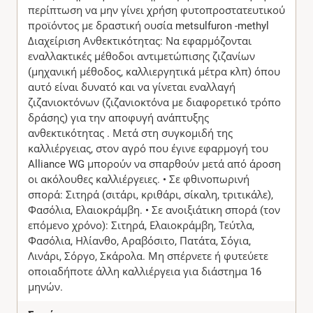
περίπτωση να μην γίνει χρήση φυτοπροστατευτικού
προϊόντος με δραστική ουσία metsulfuron -methyl
Διαχείριση Ανθεκτικότητας: Να εφαρμόζονται
εναλλακτικές μέθοδοι αντιμετώπισης ζιζανίων
(μηχανική μέθοδος, καλλιεργητικά μέτρα κλπ) όπου
αυτό είναι δυνατό και να γίνεται εναλλαγή
ζιζανιοκτόνων (ζιζανιοκτόνα με διαφορετικό τρόπο
δράσης) για την αποφυγή ανάπτυξης
ανθεκτικότητας . Μετά στη συγκομιδή της
καλλιέργειας, στον αγρό που έγινε εφαρμογή του
Alliance WG μπορούν να σπαρθούν μετά από άροση
οι ακόλουθες καλλιέργειες. • Σε φθινοπωρινή
σπορά: Σιτηρά (σιτάρι, κριθάρι, σίκαλη, τριτικάλε),
Φασόλια, Ελαιοκράμβη. • Σε ανοιξιάτικη σπορά (τον
επόμενο χρόνο): Σιτηρά, Ελαιοκράμβη, Τεύτλα,
Φασόλια, Ηλίανθο, Αραβόσιτο, Πατάτα, Σόγια,
Λινάρι, Σόργο, Σκάρολα. Μη σπέρνετε ή φυτεύετε
οποιαδήποτε άλλη καλλιέργεια για διάστημα 16
μηνών.