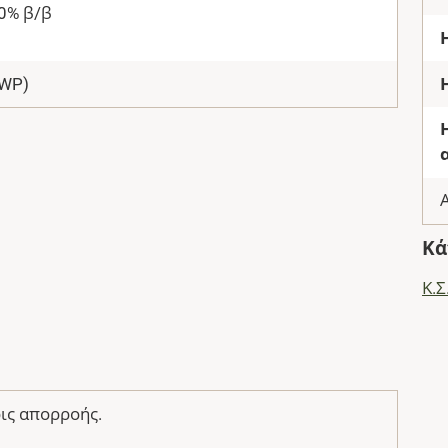
0% β/β
(WP)
Κά
Κ.
ις απορροής.