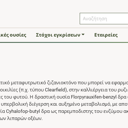
κές ουσίες
Στόχοι εγκρίσεων
Εταιρείες
τικό μεταφυτρωτικό ζιζανιοκτόνο που μπορεί να εφαρμοστ
οικιλίες (π.χ. τύπου Clearfield), στην καλλιέργεια του ρ
 του φυτού. Η δραστική ουσία Florpyrauxifen-benzyl δρα 
 υπερβολική διέγερση και αυξηµένο µεταβολισµό, µε απο
ία Cyhalofop-butyl δρα ως παρεμποδιστης του ενζύμου 
των λιπαρών οξέων.