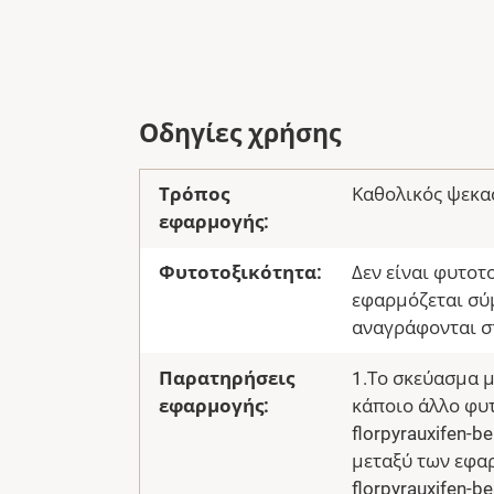
Οδηγίες χρήσης
Τρόπος
Καθολικός ψεκα
εφαρμογής:
Φυτοτοξικότητα:
Δεν είναι φυτοτ
εφαρμόζεται σύμ
αναγράφονται στ
Παρατηρήσεις
1.Το σκεύασμα μ
εφαρμογής:
κάποιο άλλο φυ
florpyrauxifen-
μεταξύ των εφα
florpyrauxifen-