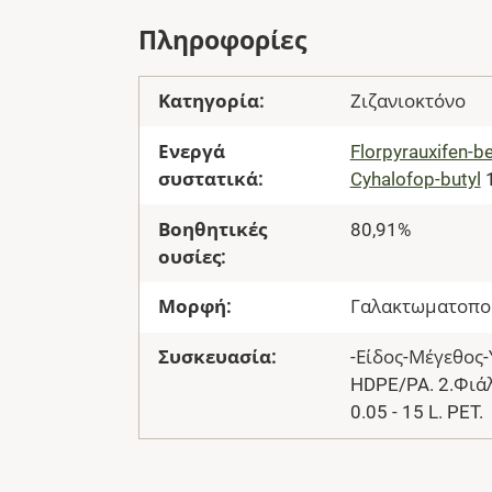
Πληροφορίες
Κατηγορία:
Ζιζανιοκτόνο
Ενεργά
Florpyrauxifen-b
συστατικά:
Cyhalofop-butyl
1
Βοηθητικές
80,91%
ουσίες:
Μορφή:
Γαλακτωματοπο
Συσκευασία:
-Είδος-Μέγεθος-Υ
HDPE/PA. 2.Φιάλη
0.05 - 15 L. PET.