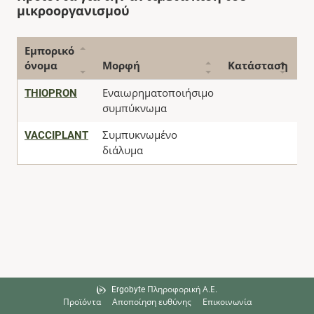
μικροοργανισμού
Εμπορικό
όνομα
Μορφή
Κατάσταση
-
THIOPRON
Εναιωρηματοποιήσιμο
συμπύκνωμα
VACCIPLANT
Συμπυκνωμένο
διάλυμα
Ergobyte Πληροφορική Α.Ε.
Προϊόντα
Αποποίηση ευθύνης
Επικοινωνία