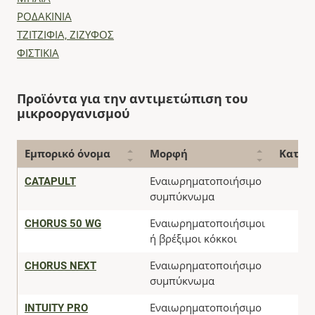
ΡΟΔΑΚΙΝΙΑ
ΤΖΙΤΖΙΦΙΑ, ΖΙΖΥΦΟΣ
ΦΙΣΤΙΚΙΑ
Προϊόντα για την αντιμετώπιση του
μικροοργανισμού
Εμπορικό όνομα
Μορφή
Κατάσ
CATAPULT
Εναιωρηματοποιήσιμο
συμπύκνωμα
CHORUS 50 WG
Εναιωρηματοποιήσιμοι
ή βρέξιμοι κόκκοι
CHORUS NEXT
Εναιωρηματοποιήσιμο
συμπύκνωμα
INTUITY PRO
Εναιωρηματοποιήσιμο