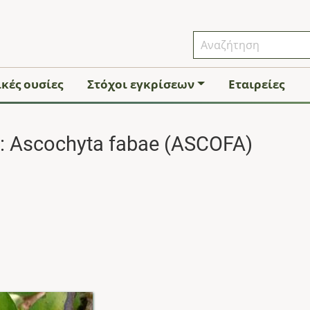
κές ουσίες
Στόχοι εγκρίσεων
Εταιρείες
 Ascochyta fabae (ASCOFA)