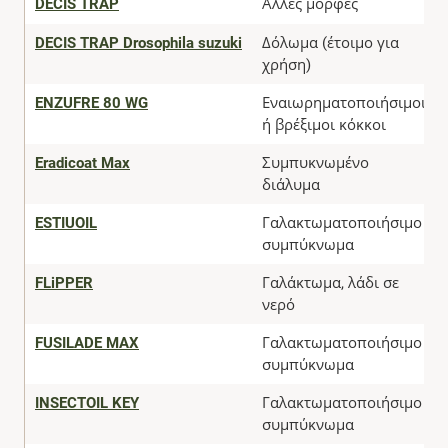
DECIS TRAP
Άλλες μορφές
DECIS TRAP Drosophila suzuki
Δόλωμα (έτοιμο για
χρήση)
ENZUFRE 80 WG
Εναιωρηματοποιήσιμοι
ή βρέξιμοι κόκκοι
Eradicoat Max
Συμπυκνωμένο
διάλυμα
ESTIUOIL
Γαλακτωματοποιήσιμο
συμπύκνωμα
FLiPPER
Γαλάκτωμα, λάδι σε
νερό
FUSILADE MAX
Γαλακτωματοποιήσιμο
συμπύκνωμα
INSECTOIL KEY
Γαλακτωματοποιήσιμο
συμπύκνωμα