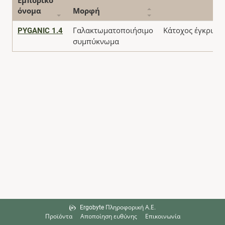
Εμπορικό
όνομα
Μορφή
PYGANIC 1.4
Γαλακτωματοποιήσιμο
Κάτοχος έγκριση
συμπύκνωμα
Ergobyte Πληροφορική Α.Ε.
Προϊόντα
Αποποίηση ευθύνης
Επικοινωνία