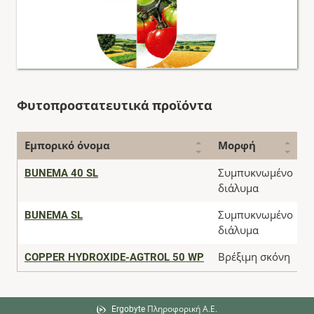
Φυτοπροστατευτικά προϊόντα
Εμπορικό όνομα
Μορφή
BUNEMA 40 SL
Συμπυκνωμένο
Κ
διάλυμα
BUNEMA SL
Συμπυκνωμένο
Κ
διάλυμα
COPPER HYDROXIDE-AGTROL 50 WP
Βρέξιμη σκόνη
Κ
Ergobyte Πληροφορική Α.Ε.