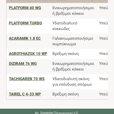
PLATFORM 40 WG
Εναιωρηματοποιήσιμοι
Υπεύθυν
ή βρέξιμοι κόκκοι
PLATFORM TURBO
Υδατοδιαλυτό
Υπεύθυν
κοκκώδες
ACARAMIK 1,8 EC
Γαλακτωματοποιήσιμο
Υπεύθυν
συμπύκνωμα
AGROTHIAZOX 10 WP
Βρέξιμη σκόνη
Υπεύθυν
DIZIRAM 76 WG
Εναιωρηματοποιήσιμοι
Υπεύθυν
ή βρέξιμοι κόκκοι
TACHIGAREN 70 WS
Υδατοδιαλυτή σκόνη
Υπεύθυν
για επένδυση σπόρων
TAIREL C 4-33 WP
Βρέξιμη σκόνη
Υπεύθυν
Ergobyte Πληροφορική Α.Ε.