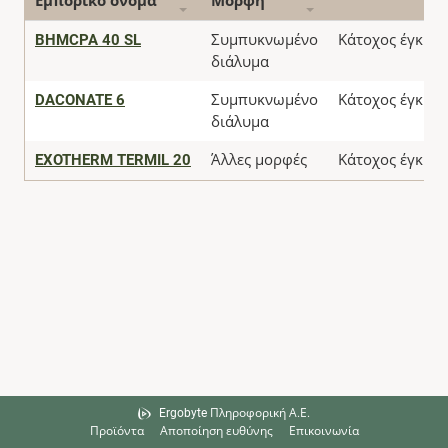
Εμπορικό όνομα
Μορφή
BHMCPA 40 SL
Συμπυκνωμένο
Κάτοχος έγκρισ
διάλυμα
DACONATE 6
Συμπυκνωμένο
Κάτοχος έγκρισ
διάλυμα
EXOTHERM TERMIL 20
Άλλες μορφές
Κάτοχος έγκρισ
Ergobyte Πληροφορική Α.Ε.
Προϊόντα
Αποποίηση ευθύνης
Επικοινωνία