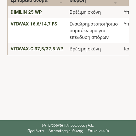
Εμπορικό όνομα
Μορφή
DIMILIN 25 WP
Βρέξιμη σκόνη
Υπεύθ
VITAVAX 16,6/14,7 FS
Εναιώρηματοποιήσιμο
Υπεύθ
συμπύκνωμα για
επένδυση σπόρων
VITAVAX-C 37,5/37,5 WP
Βρέξιμη σκόνη
Κάτοχ
Ergobyte Πληροφορική Α.Ε.
Προϊόντα
Αποποίηση ευθύνης
Επικοινωνία