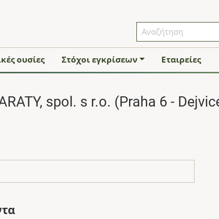
κές ουσίες
Στόχοι εγκρίσεων
Εταιρείες
ATY, spol. s r.o. (Praha 6 - Dejvic
ντα