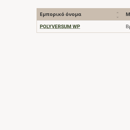
Εμπορικό όνομα
Μ
POLYVERSUM WP
Β