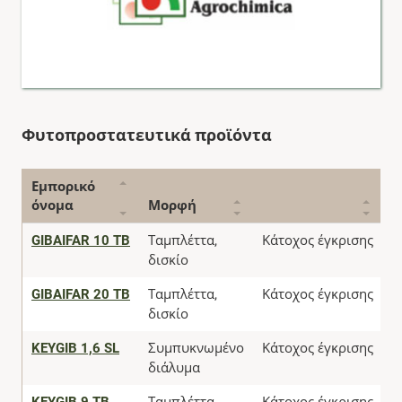
Φυτοπροστατευτικά προϊόντα
Εμπορικό
όνομα
Μορφή
Κ
GIBAIFAR 10 TB
Ταμπλέττα,
Κάτοχος έγκρισης
Α
δισκίο
GIBAIFAR 20 TB
Ταμπλέττα,
Κάτοχος έγκρισης
Α
δισκίο
KEYGIB 1,6 SL
Συμπυκνωμένο
Κάτοχος έγκρισης
Α
διάλυμα
KEYGIB 9 TB
Ταμπλέττα,
Κάτοχος έγκρισης
Α