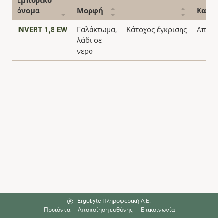
Εμπορικό
όνομα
Μορφή
Κατά
INVERT 1,8 EW
Γαλάκτωμα,
Κάτοχος έγκρισης
Αποσ
λάδι σε
νερό
Ergobyte Πληροφορική Α.Ε.
Προϊόντα
Αποποίηση ευθύνης
Επικοινωνία