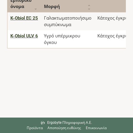
Εμπορικό
όνομα
Μορφή
K-Obiol EC 25
Γαλακτωματοποιήσιμο
Κάτοχος έγκριση
συμπύκνωμα
K-Obiol ULV 6
Υγρό υπέρμικρου
Κάτοχος έγκριση
όγκου
Ergobyte Πληροφορική Α.Ε.
Προϊόντα
Αποποίηση ευθύνης
Επικοινωνία