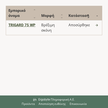
Εμπορικό
όνομα
Μορφή
Κατάσταση
-
TRIGARD 75 WP
Βρέξιμη
Αποσύρθηκε
σκόνη
Ergobyte Πληροφορική Α.Ε.
Προϊόντα
Αποποίηση ευθύνης
Επικοινωνία