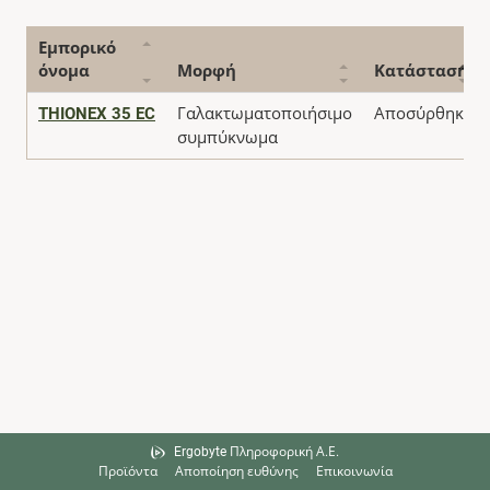
Εμπορικό
όνομα
Μορφή
Κατάσταση
THIONEX 35 EC
Γαλακτωματοποιήσιμο
Αποσύρθηκε
συμπύκνωμα
Ergobyte Πληροφορική Α.Ε.
Προϊόντα
Αποποίηση ευθύνης
Επικοινωνία