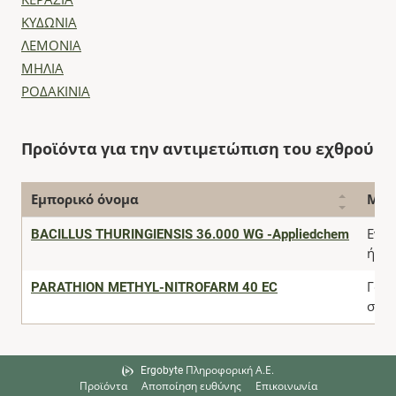
ΚΕΡΑΣΙΑ
ΚΥΔΩΝΙΑ
ΛΕΜΟΝΙΑ
ΜΗΛΙΑ
ΡΟΔΑΚΙΝΙΑ
Προϊόντα για την αντιμετώπιση του εχθρού
Εμπορικό όνομα
Μορ
BACILLUS THURINGIENSIS 36.000 WG -Appliedchem
Εναι
ή βρ
PARATHION METHYL-NITROFARM 40 EC
Γαλ
συμ
Ergobyte Πληροφορική Α.Ε.
Προϊόντα
Αποποίηση ευθύνης
Επικοινωνία